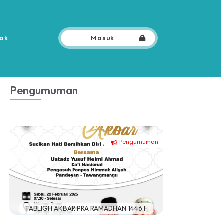
ak
Masuk
Pengumuman
Pengumuman
TABLIGH AKBAR PRA RAMADHAN 1446 H
Penerim