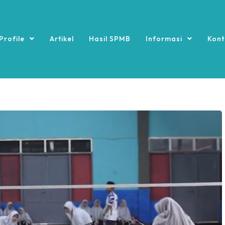
Profile
Artikel
Hasil SPMB
Informasi
Kont
Pengumuman
Pengumuman
ang 1
Penutupan SPMB Gelombang 2 TA 20...